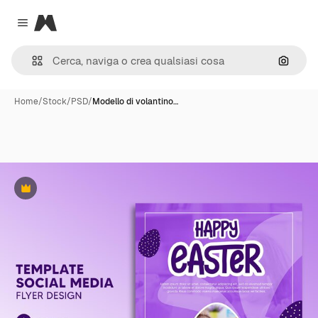
Magnific
Close menu
Cerca 
Home
/
Stock
/
PSD
/
Modello di volantino…
Premium