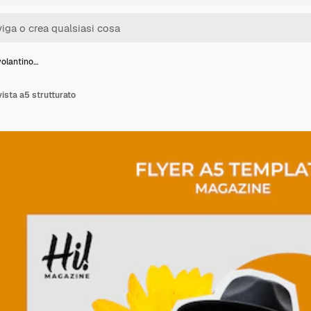
volantino…
vista a5 strutturato