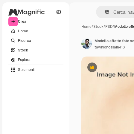
Crea
Home
/
Stock
/
PSD
/
Modello eff
Home
Ricerca
Modello effetto foto so
tawhidhossain418
Stock
Esplora
Strumenti
Premium