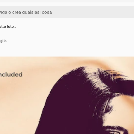
etto foto…
glia