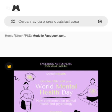
Magnific
Close menu
Cerca 
Home
/
Stock
/
PSD
/
Modello Facebook per…
Premium