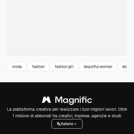
moda
fashion
fashion girl
beautiful woman
donna 
La piattaforma creativa per realizzare i tuoi migliori lavori. Oltre
1 milione di abbonati tra creativi, imprese, agenzie e studi.
Italiano