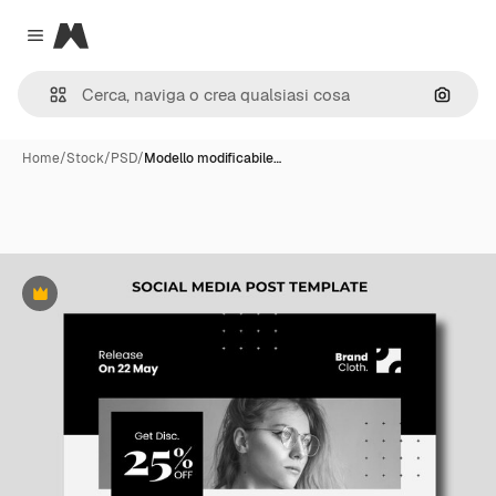
Magnific
Close menu
Cerca 
Home
/
Stock
/
PSD
/
Modello modificabile…
Premium