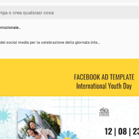
omozionale…
Modello promozionale dei social media per la celebrazione della giornata internazionale della gioventù