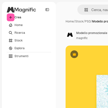
Crea
Home
/
Stock
/
PSD
/
Modello pr
Home
Ricerca
magnific
Stock
Esplora
Strumenti
Premium