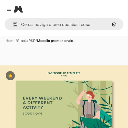
Magnific
Close menu
Cerca 
Home
/
Stock
/
PSD
/
Modello promozionale…
Premium