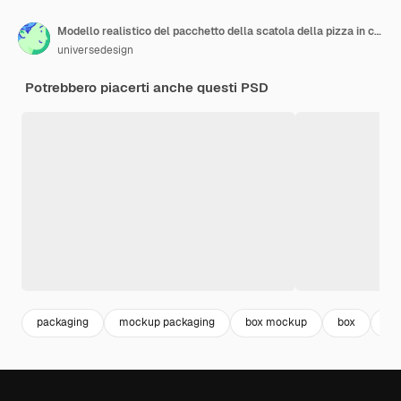
Modello realistico del pacchetto della scatola della pizza in cartone
universedesign
Potrebbero piacerti anche questi PSD
packaging
mockup packaging
box mockup
box
bo