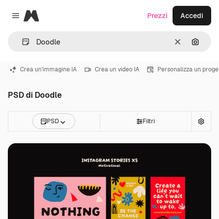
Magnific
Prezzi
Accedi
Close menu
Cancella
Cerca 
Crea un'immagine IA
Crea un video IA
Personalizza un proge
PSD di Doodle
PSD
Filtri