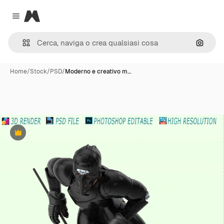
Magnific
Close menu
Cerca 
Home
/
Stock
/
PSD
/
Moderno e creativo m…
Premium