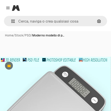
Magnific
Close menu
Cerca 
Home
/
Stock
/
PSD
/
Moderno modello di p…
Premium