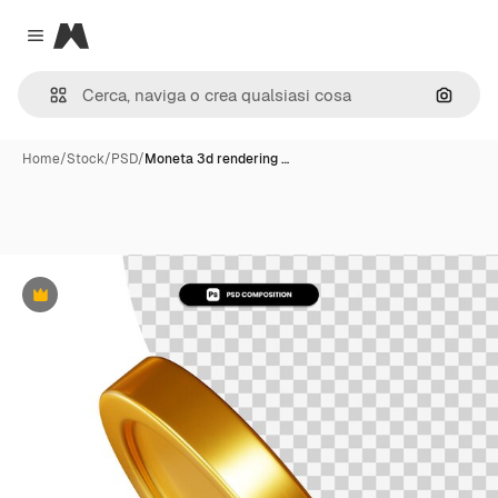
Magnific
Close menu
Cerca 
Home
/
Stock
/
PSD
/
Moneta 3d rendering …
Premium