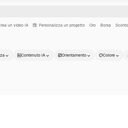
rea un video IA
Personalizza un progetto
Oro
Borsa
Scont
nza
Contenuto IA
Orientamento
Colore
Prodotti
Inizia