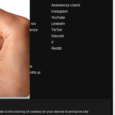
Prezzi
Assistenza clienti
Chi siamo
Instagram
Recensioni
YouTube
Lavora con noi
LinkedIn
Cerca tendenze
TikTok
Blog
Discord
Eventi
X
Slidesgo
Reddit
e
Vendi i tuoi
contenuti
Sala stampa
Cerchi magnific.ai
ree to the storing of cookies on your device to enhance site