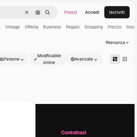
Prezzi
Accedi
Iscriviti
Cancella
Cerca per immagine
Ricerca
o
Vintage
Offerta
Business
Regalo
Shopping
Prezzo
Soldi
Rilevanza
Modificabile
Persone
Avanzate
online
Azienda
Contattaci