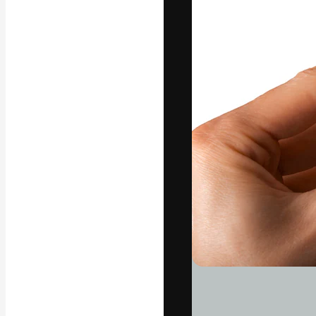
La piattaforma c
migliori lavori. 
creativi, impres
Italiano
Copyright © 2010