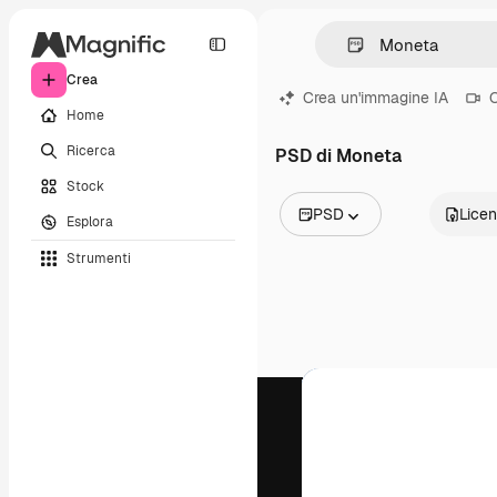
Crea
Crea un'immagine IA
C
Home
Ricerca
PSD di Moneta
Stock
PSD
Lice
Esplora
Tutte le immagini
Strumenti
Vettori
Illustrazioni
Foto
PSD
Modelli
Mockup
Video
Clip video
Motion graphic
Modelli di video
Icone
Modelli 3D
Font