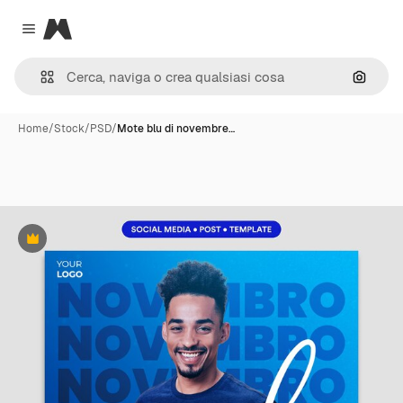
Magnific
Close menu
Cerca 
Home
/
Stock
/
PSD
/
Mote blu di novembre…
Premium