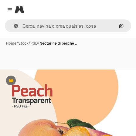
Magnific
Close menu
Cerca 
Home
/
Stock
/
PSD
/
Nectarine di pesche …
Premium