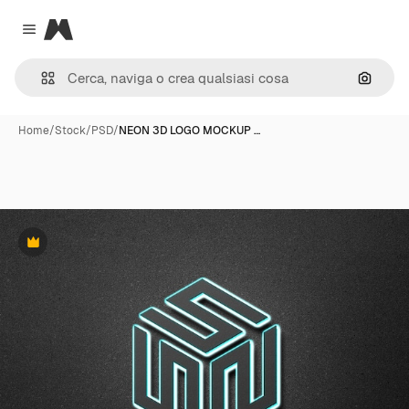
Magnific
Close menu
Cerca 
Home
/
Stock
/
PSD
/
NEON 3D LOGO MOCKUP …
Premium