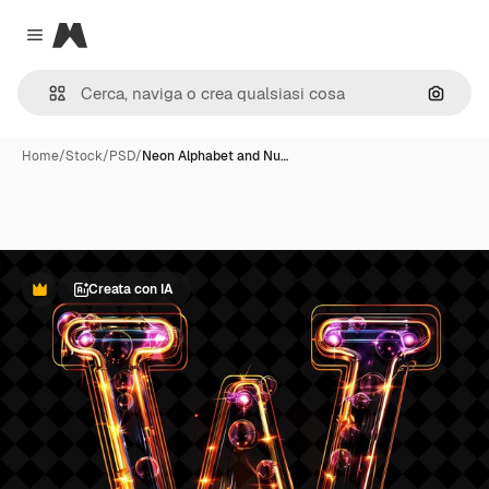
Magnific
Close menu
Cerca 
Home
/
Stock
/
PSD
/
Neon Alphabet and Nu…
Creata con IA
Premium