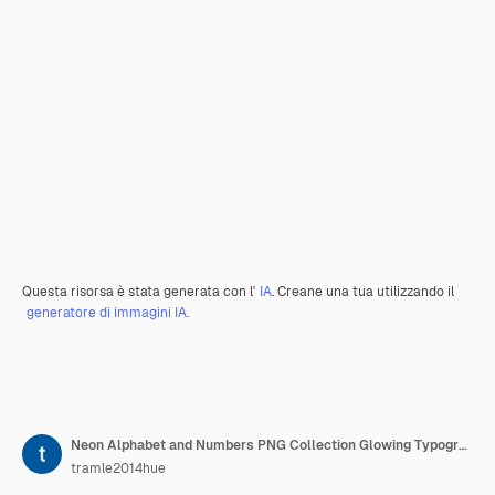
Questa risorsa è stata generata con l'
IA
. Creane una tua utilizzando il
generatore di immagini IA.
Neon Alphabet and Numbers PNG Collection Glowing Typography Elemento di progettazione per l'arte grafica moderna
tramle2014hue