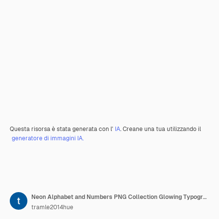
Questa risorsa è stata generata con l'
IA
. Creane una tua utilizzando il
generatore di immagini IA.
Neon Alphabet and Numbers PNG Collection Glowing Typography Elemento di progettazione per l'arte grafica moderna
tramle2014hue