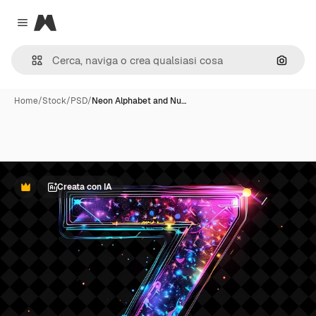
Magnific
Close menu
Cerca 
Home
/
Stock
/
PSD
/
Neon Alphabet and Nu…
Creata con IA
Premium