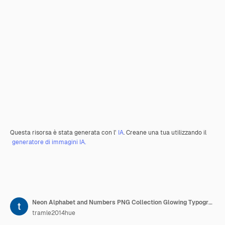
Questa risorsa è stata generata con l'
IA
. Creane una tua utilizzando il
generatore di immagini IA.
Neon Alphabet and Numbers PNG Collection Glowing Typography Elemento di progettazione per l'arte grafica moderna
tramle2014hue