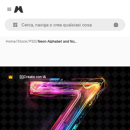
Magnific
Close menu
Cerca 
Home
/
Stock
/
PSD
/
Neon Alphabet and Nu…
Creata con IA
Premium