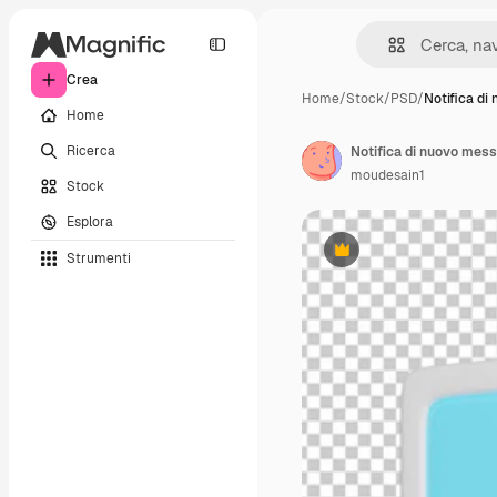
Crea
Home
/
Stock
/
PSD
/
Notifica di
Home
Ricerca
Notifica di nuovo mes
moudesain1
Stock
Esplora
Strumenti
Premium