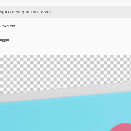
 nuovo me…
saggio