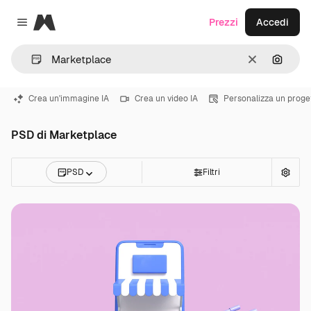
Magnific
Prezzi
Accedi
Close menu
Cancella
Cerca 
Crea un'immagine IA
Crea un video IA
Personalizza un proge
PSD di Marketplace
PSD
Filtri