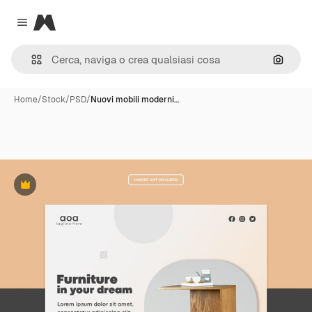
Magnific
Close menu
Cerca 
Home
/
Stock
/
PSD
/
Nuovi mobili moderni…
Premium