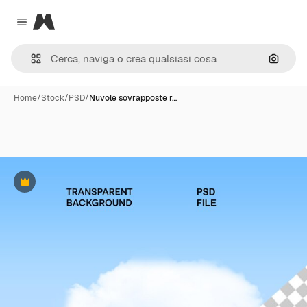
Magnific
Close menu
Cerca 
Home
/
Stock
/
PSD
/
Nuvole sovrapposte r…
Premium