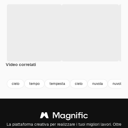
Video correlati
Premium
Premium
Generato dall'IA
Premium
Premium
Generato da
cielo
tempo
tempesta
cielo
nuvola
nuvoloso
La piattaforma creativa per realizzare i tuoi migliori lavori. Oltre