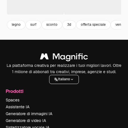
legno
surf
sconto
3d
offerta speciale
vendita
La piattaforma creativa per realizzare i tuoi migliori lavori. Oltre
1 milione di abbonati tra creativi, imprese, agenzie e studi.
Italiano
Prodotti
Spaces
Assistente IA
Generatore di immagini IA
Generatore di video IA
Sintetizzatore vocale IA