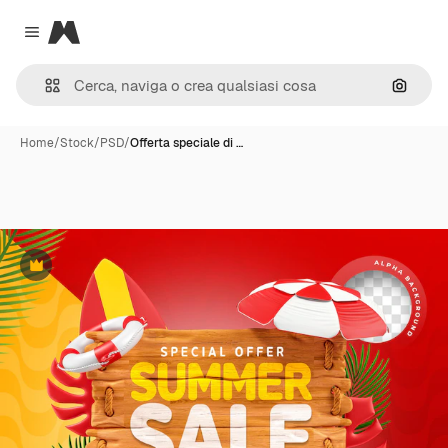
Magnific
Close menu
Cerca 
Home
/
Stock
/
PSD
/
Offerta speciale di …
Premium