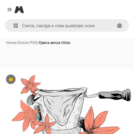
Magnific
Close menu
Cerca 
Home
/
Stock
/
PSD
/
Opera senza titolo
Premium