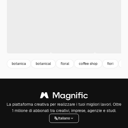
botanica
botanical
floral
coffee shop
fiori
flo
La piattaforma creativa per realizzare i tuoi migliori lavori. Oltre
1 milione di abbonati tra creativi, imprese, agenzie e studi.
Italiano