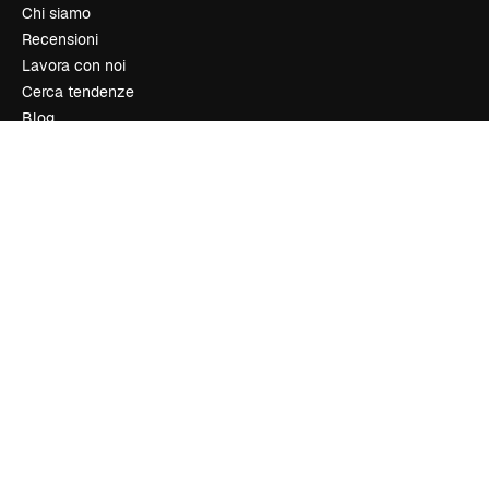
Chi siamo
Recensioni
Lavora con noi
Cerca tendenze
Blog
Eventi
Slidesgo
Vendi i tuoi contenuti
Sala stampa
Cerchi magnific.ai
Contattaci
Assistenza clienti
Instagram
YouTube
LinkedIn
TikTok
Discord