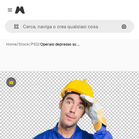
Magnific
Close menu
Cerca 
Home
/
Stock
/
PSD
/
Operaio depresso su …
Premium