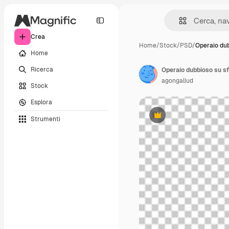
Crea
Home
/
Stock
/
PSD
/
Operaio dub
Home
Ricerca
Operaio dubbioso su s
agongallud
Stock
Esplora
Strumenti
Premium