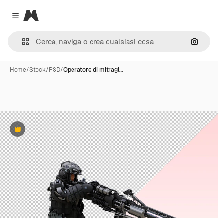
Magnific
Close menu
Cerca 
Home
/
Stock
/
PSD
/
Operatore di mitragl…
Premium