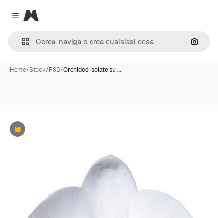
Magnific
Close menu
Cerca 
Home
/
Stock
/
PSD
/
Orchidee isolate su …
Premium