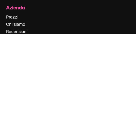
Azienda
Prezzi
Chi siamo
Recensioni
Lavora con noi
Cerca tendenze
Blog
Eventi
Slidesgo
Vendi i tuoi contenuti
Sala stampa
Cerchi magnific.ai
Contattaci
Assistenza clienti
Instagram
YouTube