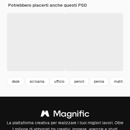
Potrebbero piacerti anche questi PSD
desk
scrivania
ufficio
pencil
penna
matita
La piattaforma creativa per realizzare i tuoi migliori lavori. Oltre
1 milione di abbonati tra creativi, imprese, agenzie e studi.