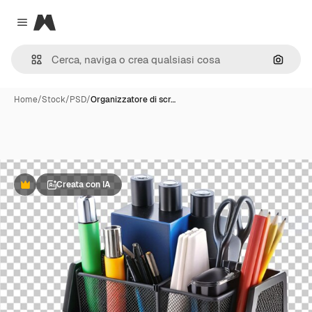
Magnific
Close menu
Cerca 
Home
/
Stock
/
PSD
/
Organizzatore di scr…
Creata con IA
Premium