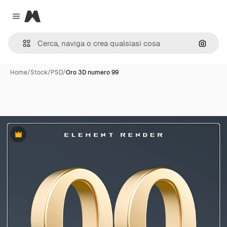
Magnific
Close menu
Cerca 
Home
/
Stock
/
PSD
/
Oro 3D numero 99
Premium