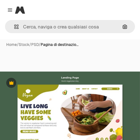
Magnific
Close menu
Cerca 
Home
/
Stock
/
PSD
/
Pagina di destinazio…
Premium