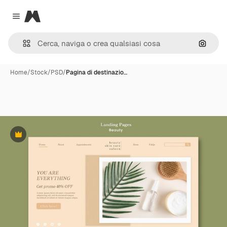
Magnific
Close menu
Cerca 
Home
/
Stock
/
PSD
/
Pagina di destinazio…
Premium