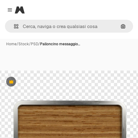
Magnific
Close menu
Cerca 
Home
/
Stock
/
PSD
/
Palloncino messaggio…
Premium