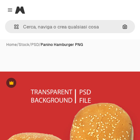
Magnific
Close menu
Cerca 
Home
/
Stock
/
PSD
/
Panino Hamburger PNG
Premium