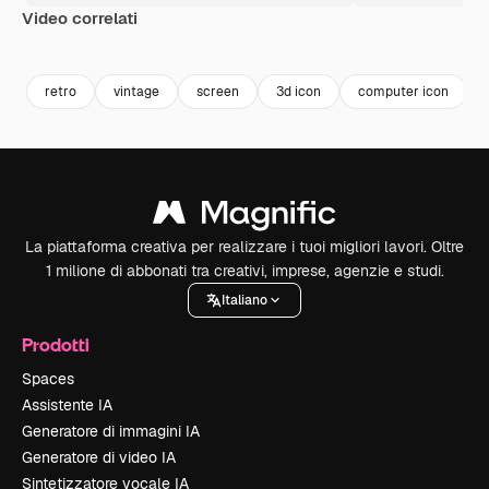
Video correlati
Premium
Premium
Premium
Premium
retro
vintage
screen
3d icon
computer icon
La piattaforma creativa per realizzare i tuoi migliori lavori. Oltre
1 milione di abbonati tra creativi, imprese, agenzie e studi.
Italiano
Prodotti
Spaces
Assistente IA
Generatore di immagini IA
Generatore di video IA
Sintetizzatore vocale IA