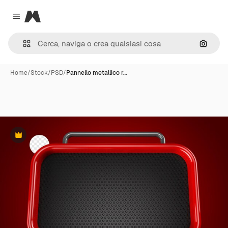
Magnific
Close menu
Cerca 
Home
/
Stock
/
PSD
/
Pannello metallico r…
Premium