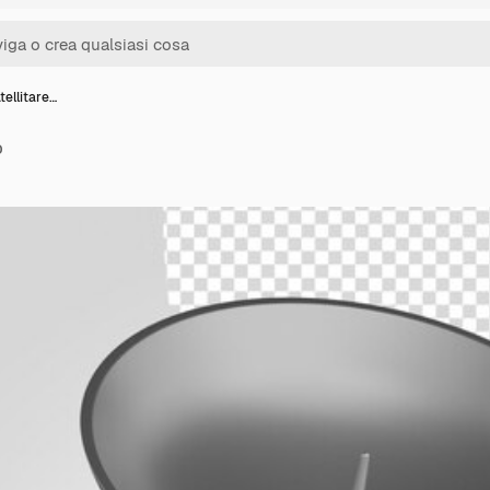
tellitare…
D