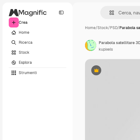
Crea
Home
/
Stock
/
PSD
/
Parabola sa
Home
Ricerca
Parabola satellitare 3
kupixels
Stock
Esplora
Strumenti
Premium