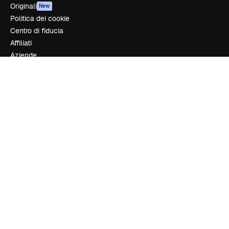
Originali
New
Politica dei cookie
Centro di fiducia
Affiliati
Aziende
Azienda
Prezzi
Chi siamo
Recensioni
Lavora con noi
Cerca tendenze
Blog
Eventi
Slidesgo
Vendi i tuoi contenuti
Sala stampa
Cerchi magnific.ai