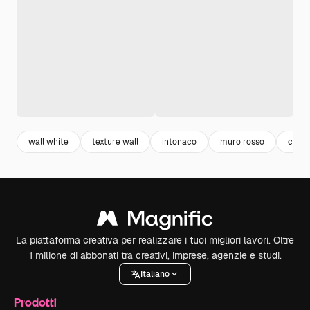
wall white
texture wall
intonaco
muro rosso
ceme
La piattaforma creativa per realizzare i tuoi migliori lavori. Oltre
1 milione di abbonati tra creativi, imprese, agenzie e studi.
Italiano
Prodotti