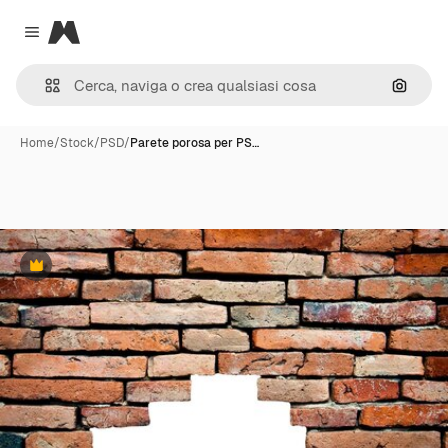
Magnific
Close menu
Cerca 
Home
/
Stock
/
PSD
/
Parete porosa per PS…
Premium