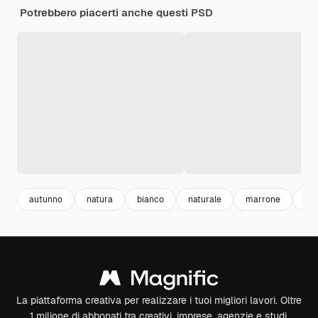
Potrebbero piacerti anche questi PSD
autunno
natura
bianco
naturale
marrone
cib
La piattaforma creativa per realizzare i tuoi migliori lavori. Oltre
1 milione di abbonati tra creativi, imprese, agenzie e studi.