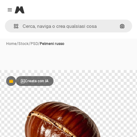
Magnific
Close menu
Cerca 
Home
/
Stock
/
PSD
/
Pelmeni russo
Creata con IA
Premium