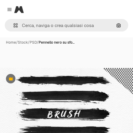
Magnific
Close menu
Cerca 
Home
/
Stock
/
PSD
/
Pennello nero su sfo…
Premium