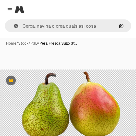
Magnific
Close menu
Cerca 
Home
/
Stock
/
PSD
/
Pera Fresca Sullo St…
Premium