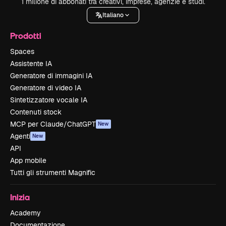
1 milione di abbonati tra creativi, imprese, agenzie e studi.
Italiano
Prodotti
Spaces
Assistente IA
Generatore di immagini IA
Generatore di video IA
Sintetizzatore vocale IA
Contenuti stock
MCP per Claude/ChatGPT
New
Agenti
New
API
App mobile
Tutti gli strumenti Magnific
Inizia
Academy
Documentazione