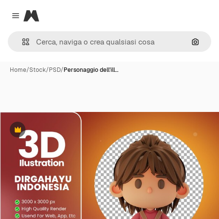
Magnific
Close menu
Cerca 
Home
/
Stock
/
PSD
/
Personaggio dell'ill…
Premium