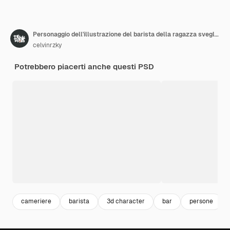
Personaggio dell'illustrazione del barista della ragazza sveglia 3d con il tema dell'indipendenza indonesiana
celvinrzky
Potrebbero piacerti anche questi PSD
cameriere
barista
3d character
bar
persone