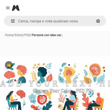
Magnific
Close menu
Cerca 
Home
/
Stock
/
PSD
/
Persone con idee cer…
Premium