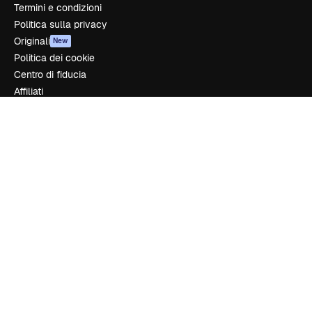
Termini e condizioni
Politica sulla privacy
Originali
New
Politica dei cookie
Centro di fiducia
Affiliati
Aziende
Azienda
Prezzi
Chi siamo
Recensioni
Lavora con noi
Cerca tendenze
Blog
Eventi
Slidesgo
Vendi i tuoi contenuti