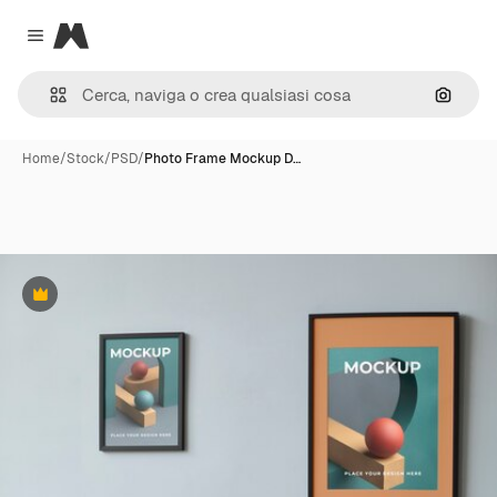
Magnific
Close menu
Cerca 
Home
/
Stock
/
PSD
/
Photo Frame Mockup D…
Premium