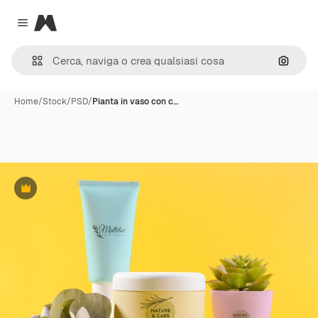
Magnific
Close menu
Cerca 
Home
/
Stock
/
PSD
/
Pianta in vaso con c…
Premium