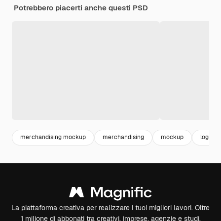
Potrebbero piacerti anche questi PSD
merchandising mockup
merchandising
mockup
logo m
La piattaforma creativa per realizzare i tuoi migliori lavori. Oltre
1 milione di abbonati tra creativi, imprese, agenzie e studi.