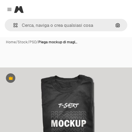
Magnific
Close menu
Cerca 
Home
/
Stock
/
PSD
/
Piega mockup di magl…
Premium