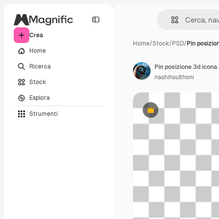
Crea
Home
/
Stock
/
PSD
/
Pin posizio
Home
Ricerca
Pin posizione 3d icona 
nashihsulthoni
Stock
Esplora
Strumenti
Premium