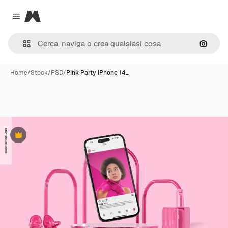
Magnific
Close menu
Cerca 
Home
/
Stock
/
PSD
/
Pink Party iPhone 14…
Premium