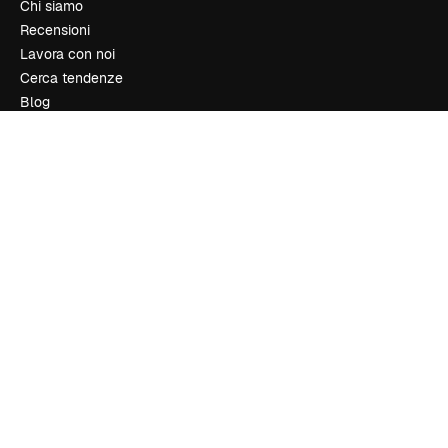
Chi siamo
Recensioni
Lavora con noi
Cerca tendenze
Blog
Eventi
Slidesgo
Vendi i tuoi contenuti
Sala stampa
Cerchi magnific.ai
Contattaci
Assistenza clienti
Instagram
YouTube
LinkedIn
TikTok
Discord
X