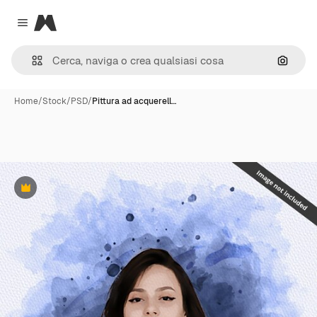
Magnific
Close menu
Cerca 
Home
/
Stock
/
PSD
/
Pittura ad acquerell…
Premium