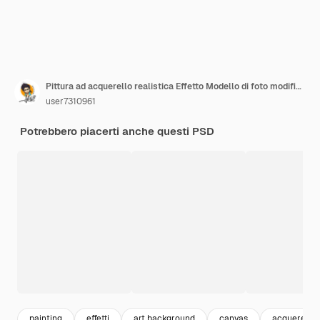
Pittura ad acquerello realistica Effetto Modello di foto modificabile
user7310961
Potrebbero piacerti anche questi PSD
painting
effetti
art background
canvas
acquerello 