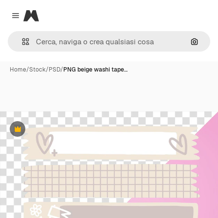
Magnific
Close menu
Cerca 
Home
/
Stock
/
PSD
/
PNG beige washi tape…
Premium