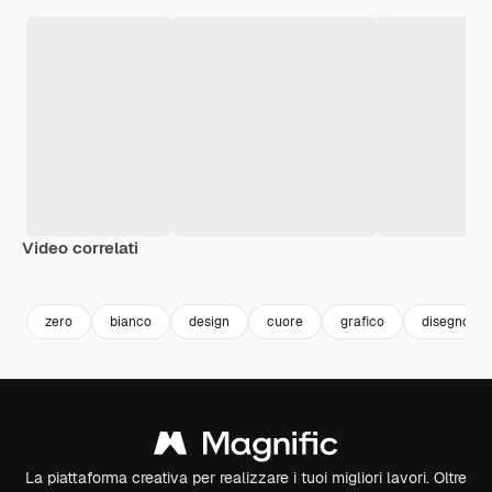
Video correlati
Premium
Premium
Premium
Premium
zero
bianco
design
cuore
grafico
disegno
La piattaforma creativa per realizzare i tuoi migliori lavori. Oltre